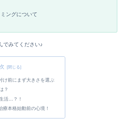
イミングについて
んでみてください♪
次
付け前にまず大きさを選ぶ
は？
”生活…？！
治療本格始動前の心境！