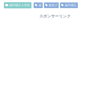
歯列矯正＆美容
歯
歯並び
歯列矯正
スポンサーリンク