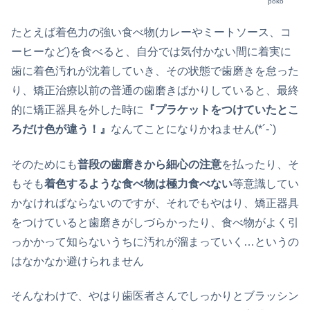
poko
たとえば着色力の強い食べ物(カレーやミートソース、コ
ーヒーなど)を食べると、自分では気付かない間に着実に
歯に着色汚れが沈着していき、その状態で歯磨きを怠った
り、矯正治療以前の普通の歯磨きばかりしていると、最終
的に矯正器具を外した時に
『プラケットをつけていたとこ
ろだけ色が違う！』
なんてことになりかねません(*´-`)
そのためにも
普段の歯磨きから細心の注意
を払ったり、そ
もそも
着色するような食べ物は極力食べない
等意識してい
かなければならないのですが、それでもやはり、矯正器具
をつけていると歯磨きがしづらかったり、食べ物がよく引
っかかって知らないうちに汚れが溜まっていく…というの
はなかなか避けられません
そんなわけで、やはり歯医者さんでしっかりとブラッシン