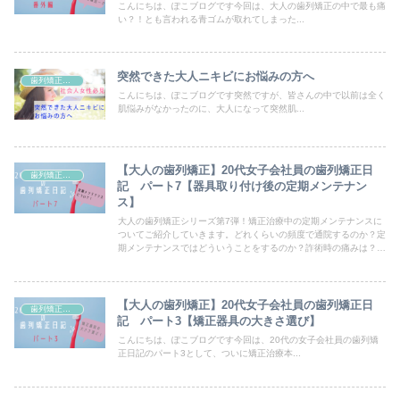
こんにちは、ぽこブログです今回は、大人の歯列矯正の中で最も痛
い？！とも言われる青ゴムが取れてしまった...
突然できた大人ニキビにお悩みの方へ
歯列矯正＆美容
こんにちは、ぽこブログです突然ですが、皆さんの中で以前は全く
肌悩みがなかったのに、大人になって突然肌...
【大人の歯列矯正】20代女子会社員の歯列矯正日
歯列矯正＆美容
記 パート7【器具取り付け後の定期メンテナン
ス】
大人の歯列矯正シリーズ第7弾！矯正治療中の定期メンテナンスに
ついてご紹介していきます。どれくらいの頻度で通院するのか？定
期メンテナンスではどういうことをするのか？詐術時の痛みは？な
どなど体験談を詳細にご紹介します。大人の歯列矯正に興味のある
方は必見です！
【大人の歯列矯正】20代女子会社員の歯列矯正日
歯列矯正＆美容
記 パート3【矯正器具の大きさ選び】
こんにちは、ぽこブログです今回は、20代の女子会社員の歯列矯
正日記のパート3として、ついに矯正治療本...