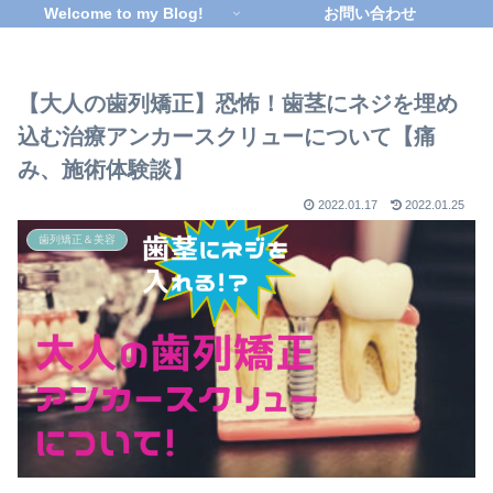
Welcome to my Blog!
お問い合わせ
【大人の歯列矯正】恐怖！歯茎にネジを埋め
込む治療アンカースクリューについて【痛
み、施術体験談】
2022.01.17
2022.01.25
歯列矯正＆美容