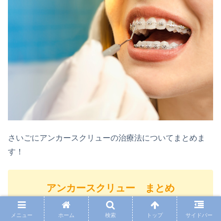
さいごにアンカースクリューの治療法についてまとめま
す！
アンカースクリュー まとめ
歯を早く動かすことができるため、
治療期間
メニュー
ホーム
検索
トップ
サイドバー