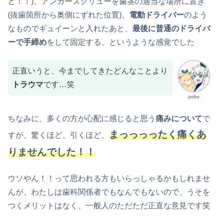
ど！！)、アンカースクリューを歯茎の適当な場所に置き
(抜歯箇所から奥側にずれた位置)、
電動ドライバー
のよう
なものでギュイーンと入れたあと、
最後に普通のドライバ
ーで手締め
をして固定する、というような感覚でした
正直いうと、今までしてきたどんなことより
トラウマ
です…笑
poko
ちなみに、多くの方が心配に感じると思う
痛みについて
で
まっっっったく痛くあ
すが、驚くほど、引くほど、
りませんでした！！
ウソやん！！って思われる方もいらっしゃるかもしれませ
んが、わたしは歯科関係者でもなんでもないので、うそを
つくメリットはなく、一般人のただただ正直な意見です笑