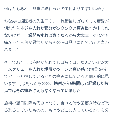
何はともあれ、無事に終わったので何よりです(´⊙ω⊙`)
ちなみに歯医者の先生曰く、「施術後しばらくして麻酔が
切れたら
ネジを入れた部分がシクシクと痛み出すかもしれ
ないけど、一週間もすれば良くなるから大丈夫！
それでも
痛かったら何か異常だからその時は見せにきてね」と言わ
れました
そしてわたしは麻酔が切れてしばらくは、なんだか
アンカ
ースクリューを入れた場所がツーンと痛い感じ
(頬骨を指
でぐーっと押しているときの痛みに似ていると個人的に思
います！)はあったものの、
施術から6時間ほど経過した時
点ではその痛みさえもなくなっていました
施術の翌日以降も痛みはなく、食べる時や歯磨き時など恐
る恐るしていたものの、もはやどこに入っているかすら分